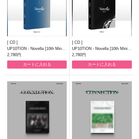
CD
CD
UP10TION - Novella [10th Mini A
UP10TION - Novella [10th Mini A
lbum/Sequence ver.]
2,780円
lbum/Still ver.]
2,780円
カートに入れる
カートに入れる