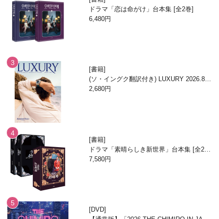
ドラマ「恋は命がけ」台本集 [全2巻]
6,480円
書籍
(ソ・イングク翻訳付き) LUXURY 2026.8月
号
2,680円
書籍
ドラマ「素晴らしき新世界」台本集 [全2
巻/ブックケースエディション]
7,580円
DVD