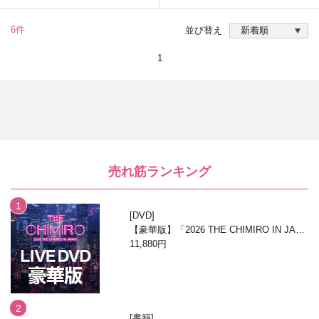
6件
並び替え
1
売れ筋ランキング
DVD
【豪華版】「2026 THE CHIMIRO IN JAPA
N」DVD
11,880円
書籍