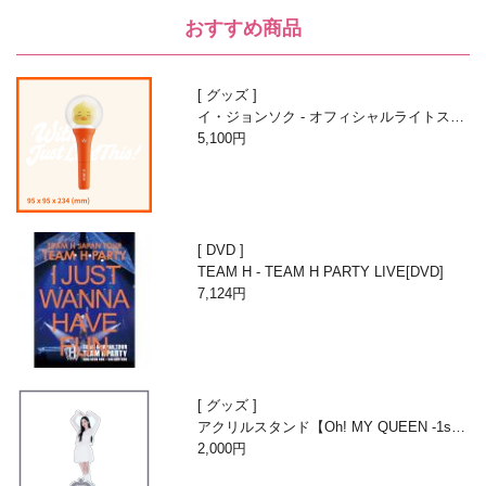
おすすめ商品
グッズ
イ・ジョンソク - オフィシャルライトステ
ィック
5,100円
DVD
TEAM H - TEAM H PARTY LIVE[DVD]
7,124円
グッズ
アクリルスタンド【Oh! MY QUEEN -1st A
nniversary with Beans-】
2,000円