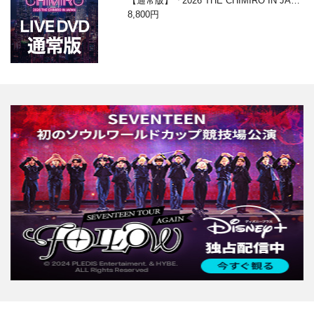
【通常版】「2026 THE CHIMIRO IN JAPA
N」DVD
8,800円