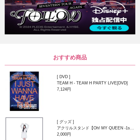
おすすめ商品
DVD
TEAM H - TEAM H PARTY LIVE[DVD]
7,124円
グッズ
アクリルスタンド【Oh! MY QUEEN -1st A
nniversary with Beans-】
2,000円