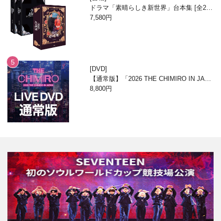
ドラマ「素晴らしき新世界」台本集 [全2
巻/ブックケースエディション]
7,580円
DVD
【通常版】「2026 THE CHIMIRO IN JAPA
N」DVD
8,800円