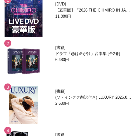
DVD
【豪華版】「2026 THE CHIMIRO IN JAPA
N」DVD
11,880円
書籍
ドラマ「恋は命がけ」台本集 [全2巻]
6,480円
書籍
(ソ・イングク翻訳付き) LUXURY 2026.8月
号
2,680円
書籍