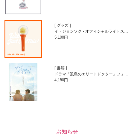
グッズ
イ・ジョンソク - オフィシャルライトステ
ィック
5,100円
書籍
ドラマ「孤島のエリートドクター」フォト
エッセイ
4,180円
お知らせ