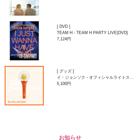
DVD
TEAM H - TEAM H PARTY LIVE[DVD]
7,124円
グッズ
イ・ジョンソク - オフィシャルライトステ
ィック
5,100円
お知らせ