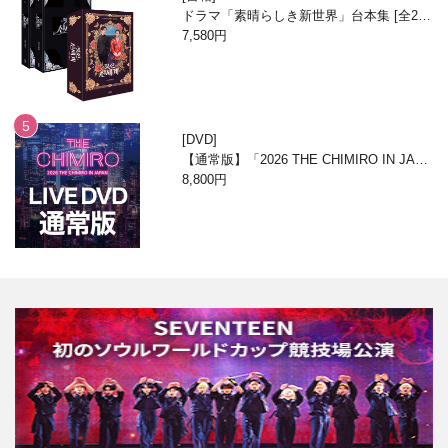
ドラマ「素晴らしき新世界」台本集 [全2
巻/ブックケースエディション]
7,580円
DVD
【通常版】「2026 THE CHIMIRO IN JAPA
N」DVD
8,800円