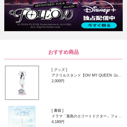
おすすめ商品
グッズ
アクリルスタンド【Oh! MY QUEEN -1st A
nniversary with Beans-】
2,000円
書籍
ドラマ「孤島のエリートドクター」フォト
エッセイ
4,180円