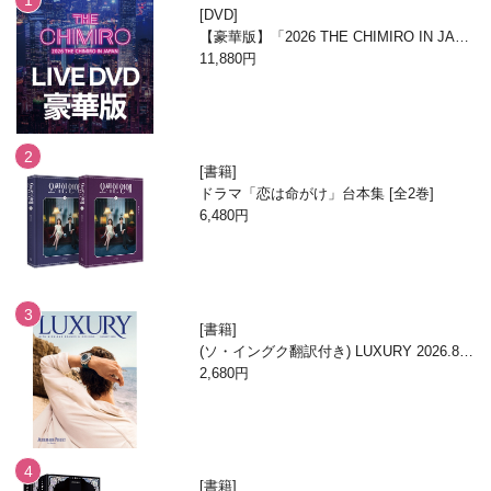
DVD
【豪華版】「2026 THE CHIMIRO IN JAPA
N」DVD
11,880円
書籍
ドラマ「恋は命がけ」台本集 [全2巻]
6,480円
書籍
(ソ・イングク翻訳付き) LUXURY 2026.8月
号
2,680円
書籍