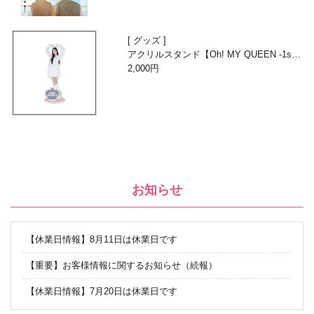
グッズ
アクリルスタンド【Oh! MY QUEEN -1st A
nniversary with Beans-】
2,000円
お知らせ
【休業日情報】8月11日は休業日です
【重要】お客様情報に関するお知らせ（続報）
【休業日情報】7月20日は休業日です