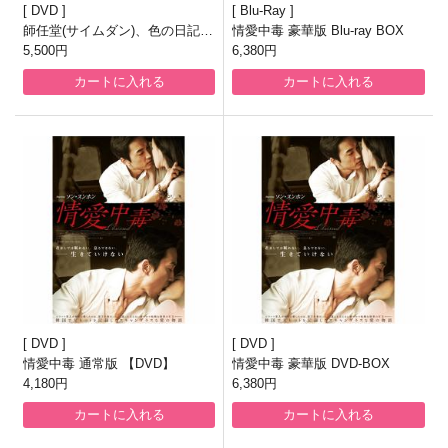
DVD
Blu-Ray
師任堂(サイムダン)、色の日記
情愛中毒 豪華版 Blu-ray BOX
〈完全版〉DVD-BOX2〈シンプ
5,500円
6,380円
ルBOX 5000円シリーズ〉
カートに入れる
カートに入れる
DVD
DVD
情愛中毒 通常版 【DVD】
情愛中毒 豪華版 DVD-BOX
4,180円
6,380円
カートに入れる
カートに入れる