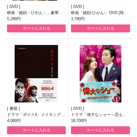
DVD
DVD
映画「秘顔－ひがん－」豪華版
映画「秘顔-ひがん-」DVD [韓国
DVD
5,280円
盤]
3,780円
カートに入れる
カートに入れる
書籍
DVD
ドラマ「ボイス4」メイキングス
ドラマ「偉大なショー～恋も公
トーリー＆台本集
4,080円
約も守ります！～」DVD-BOX1
18,700円
カートに入れる
カートに入れる