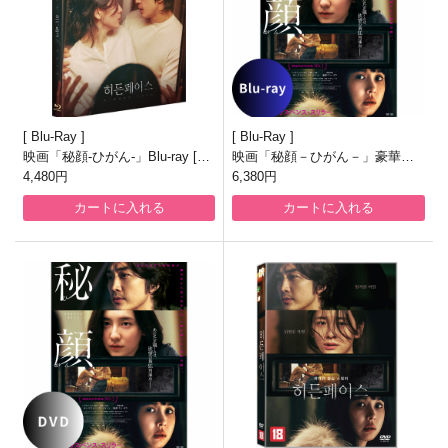
Blu-Ray
Blu-Ray
映画「秘顔-ひがん-」Blu-ray [韓
映画「秘顔－ひがん－」豪華版
国盤/フルスリップ一般盤]
4,480円
Blu-ray
6,380円
カートに入れる
カートに入れる