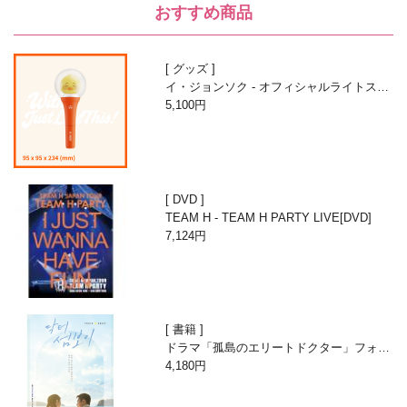
おすすめ商品
グッズ
イ・ジョンソク - オフィシャルライトステ
ィック
5,100円
DVD
TEAM H - TEAM H PARTY LIVE[DVD]
7,124円
書籍
ドラマ「孤島のエリートドクター」フォト
エッセイ
4,180円