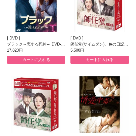
DVD
DVD
ブラック～恋する死神～ DVD-S
師任堂(サイムダン)、色の日記
ET1
17,820円
〈完全版〉DVD-BOX1〈シンプ
5,500円
ルBOX 5000円シリーズ〉
カートに入れる
カートに入れる