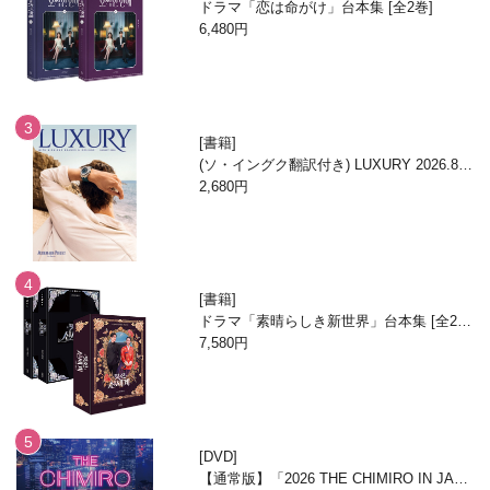
ドラマ「恋は命がけ」台本集 [全2巻]
6,480円
書籍
(ソ・イングク翻訳付き) LUXURY 2026.8月
号
2,680円
書籍
ドラマ「素晴らしき新世界」台本集 [全2
巻/ブックケースエディション]
7,580円
DVD
【通常版】「2026 THE CHIMIRO IN JAPA