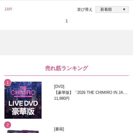
14件
並び替え
1
売れ筋ランキング
DVD
【豪華版】「2026 THE CHIMIRO IN JAPA
N」DVD
11,880円
書籍