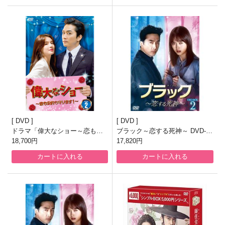
DVD
DVD
ドラマ「偉大なショー～恋も公
ブラック～恋する死神～ DVD-S
約も守ります！～」DVD-BOX2
18,700円
ET2
17,820円
カートに入れる
カートに入れる