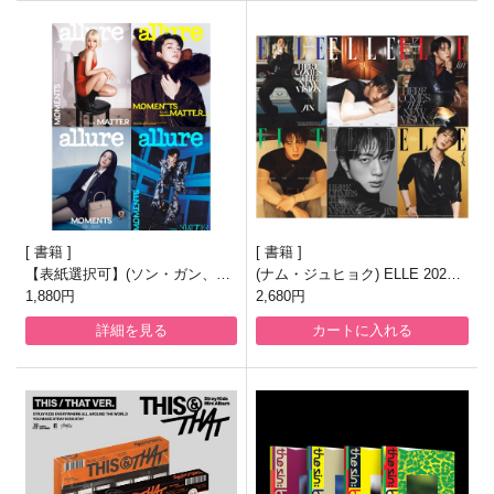
書籍
書籍
【表紙選択可】(ソン・ガン、イ
(ナム・ジュヒョク) ELLE 2026.8
ム・シワン) allure 2026.8月号
1,880円
月号
2,680円
詳細を見る
カートに入れる