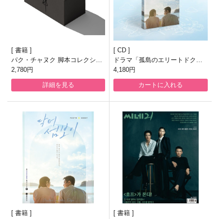
書籍
CD
パク・チャヌク 脚本コレクショ
ドラマ「孤島のエリートドクタ
ン [全9巻]
2,780円
ー」OST
4,180円
詳細を見る
カートに入れる
書籍
書籍