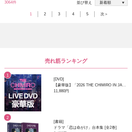
3064件
並び替え
1
2
3
4
5
次＞
売れ筋ランキング
DVD
【豪華版】「2026 THE CHIMIRO IN JAPA
N」DVD
11,880円
書籍
ドラマ「恋は命がけ」台本集 [全2巻]