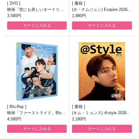
DVD
書籍
映画「世にも美しいオードリ
(ホ・ナムジュン) Esquire 2026.8
ー」DVD [韓国盤]
3,580円
月号
1,980円
カートに入れる
カートに入れる
Blu-Ray
書籍
映画「ファーストライド」Blu-ra
(キム・ミョンス) ＠style 2026.8
y [韓国盤/フルスリップ1000枚ナ
4,580円
月号
2,180円
ンバリング限定盤]
カートに入れる
カートに入れる