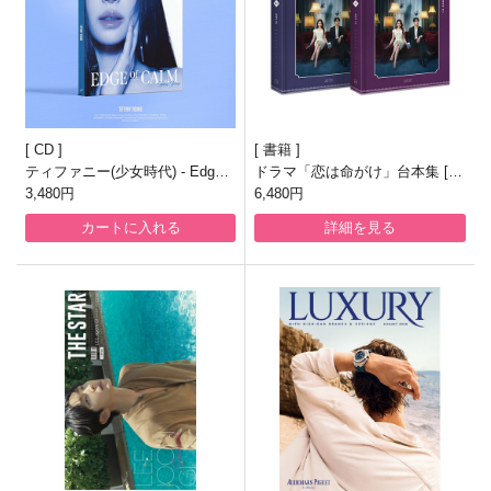
CD
書籍
ティファニー(少女時代) - Edge o
ドラマ「恋は命がけ」台本集 [全
f Calm [1st Full Album/Calm Ve
3,480円
2巻]
6,480円
r.]
カートに入れる
詳細を見る