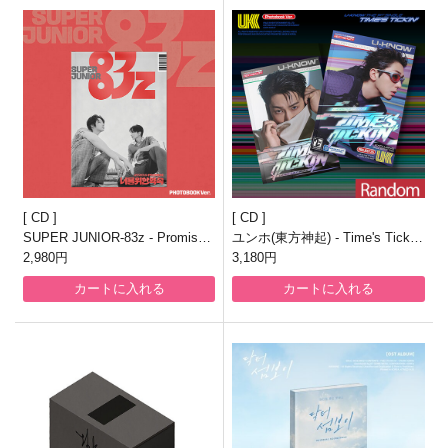
CD
CD
SUPER JUNIOR-83z - Promise
ユンホ(東方神起) - Time's Tickin’
[1st Mini Album/Photobook Ver.]
2,980円
[1st Single/Photobook Ver./2種の
3,180円
うち1種ランダム発送]
カートに入れる
カートに入れる