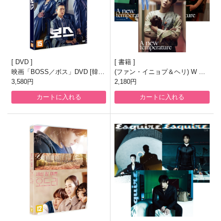
DVD
書籍
映画「BOSS／ボス」DVD [韓国
(ファン・イニョプ＆ヘリ) W KO
盤]
3,580円
REA 2026.8月号
2,180円
カートに入れる
カートに入れる