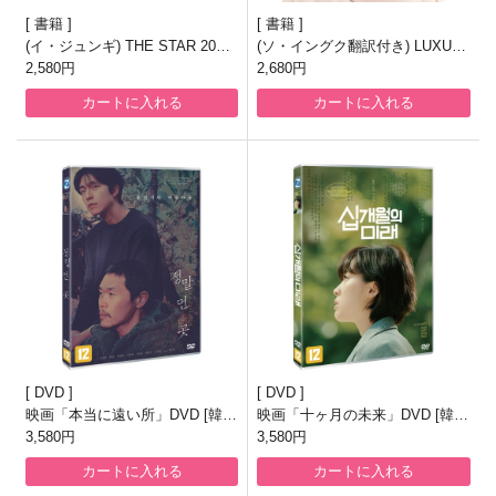
書籍
書籍
(イ・ジュンギ) THE STAR 2026.
(ソ・イングク翻訳付き) LUXUR
8月号
2,580円
Y 2026.8月号
2,680円
カートに入れる
カートに入れる
DVD
DVD
映画「本当に遠い所」DVD [韓国
映画「十ヶ月の未来」DVD [韓国
盤]
3,580円
盤]
3,580円
カートに入れる
カートに入れる