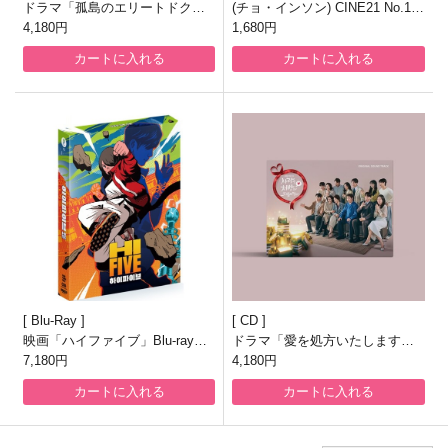
ドラマ「孤島のエリートドクタ
(チョ・インソン) CINE21 No.15
ー」フォトエッセイ
4,180円
65
1,680円
カートに入れる
カートに入れる
Blu-Ray
CD
映画「ハイファイブ」Blu-ray
ドラマ「愛を処方いたします」O
[韓国盤/フルスリップ限定盤]
7,180円
ST
4,180円
カートに入れる
カートに入れる