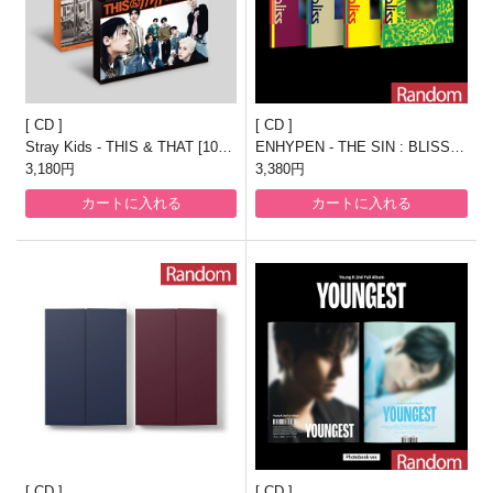
CD
CD
Stray Kids - THIS & THAT [10th
ENHYPEN - THE SIN : BLISS [8
Mini Album/一般盤/2種のうち1種
3,180円
th Mini Album/一般盤/4種のうち1
3,380円
ランダム発送]
種ランダム発送]
カートに入れる
カートに入れる
CD
CD