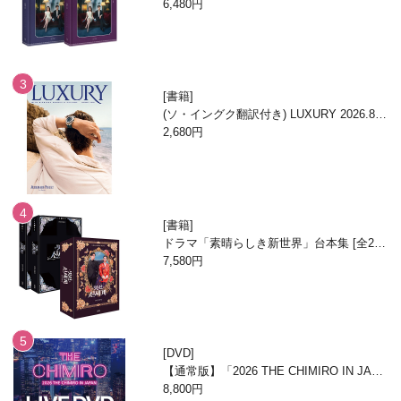
6,480円
書籍
(ソ・イングク翻訳付き) LUXURY 2026.8月
号
2,680円
書籍
ドラマ「素晴らしき新世界」台本集 [全2
巻/ブックケースエディション]
7,580円
DVD
【通常版】「2026 THE CHIMIRO IN JAPA
N」DVD
8,800円