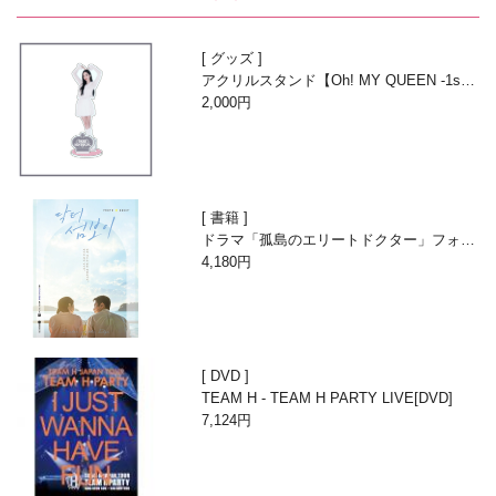
グッズ
アクリルスタンド【Oh! MY QUEEN -1st A
nniversary with Beans-】
2,000円
書籍
ドラマ「孤島のエリートドクター」フォト
エッセイ
4,180円
DVD
TEAM H - TEAM H PARTY LIVE[DVD]
7,124円