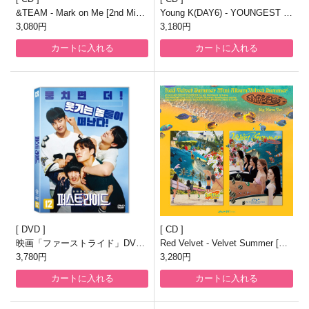
&TEAM - Mark on Me [2nd Mini
Young K(DAY6) - YOUNGEST [2
Album/一般盤/2種のうち1種ラン
3,080円
nd Full Album/一般盤/2種のうち1
3,180円
ダム発送]
種ランダム発送]
カートに入れる
カートに入れる
DVD
CD
映画「ファーストライド」DVD
Red Velvet - Velvet Summer [Su
[韓国盤]
3,780円
mmer Mini Album/Big Wave Ver./
3,280円
2種のうち1種ランダム発送]
カートに入れる
カートに入れる