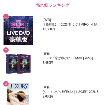
売れ筋ランキング
DVD
【豪華版】「2026 THE CHIMIRO IN JAPA
N」DVD
11,880円
書籍
ドラマ「恋は命がけ」台本集 [全2巻]
6,480円
書籍
(ソ・イングク翻訳付き) LUXURY 2026.8月
号
2,680円