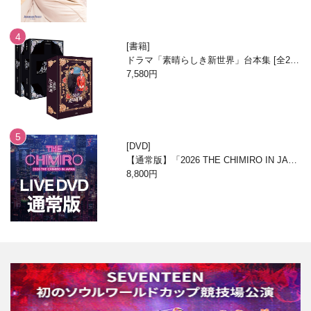
書籍
ドラマ「素晴らしき新世界」台本集 [全2
巻/ブックケースエディション]
7,580円
DVD
【通常版】「2026 THE CHIMIRO IN JAPA
N」DVD
8,800円