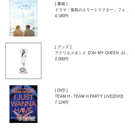
書籍
ドラマ「孤島のエリートドクター」フォト
エッセイ
4,180円
グッズ
アクリルスタンド【Oh! MY QUEEN -1st A
nniversary with Beans-】
2,000円
DVD
TEAM H - TEAM H PARTY LIVE[DVD]
7,124円