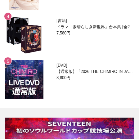
書籍
ドラマ「素晴らしき新世界」台本集 [全2
巻/ブックケースエディション]
7,580円
DVD
【通常版】「2026 THE CHIMIRO IN JAPA
N」DVD
8,800円