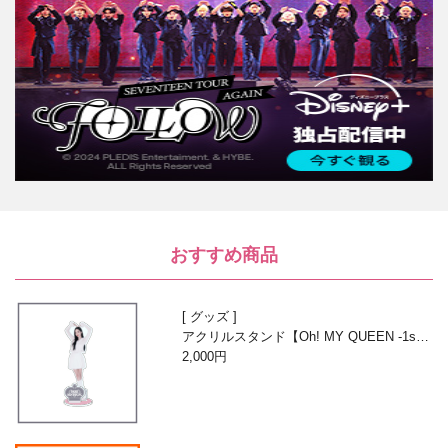
おすすめ商品
グッズ
アクリルスタンド【Oh! MY QUEEN -1st A
nniversary with Beans-】
2,000円