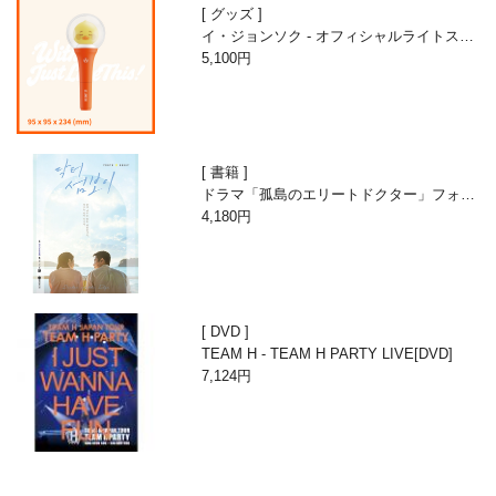
グッズ
イ・ジョンソク - オフィシャルライトステ
ィック
5,100円
書籍
ドラマ「孤島のエリートドクター」フォト
エッセイ
4,180円
DVD
TEAM H - TEAM H PARTY LIVE[DVD]
7,124円