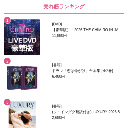
売れ筋ランキング
DVD
【豪華版】「2026 THE CHIMIRO IN JAPA
N」DVD
11,880円
書籍
ドラマ「恋は命がけ」台本集 [全2巻]
6,480円
書籍
(ソ・イングク翻訳付き) LUXURY 2026.8月
号
2,680円