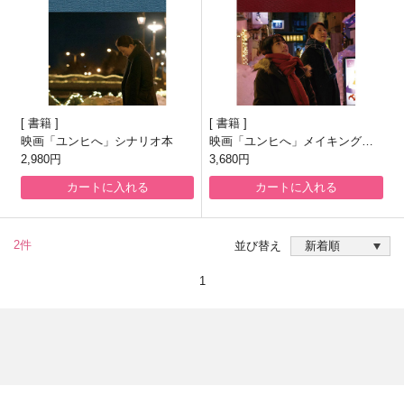
書籍
書籍
映画「ユンヒへ」シナリオ本
映画「ユンヒへ」メイキングブ
2,980円
ック
3,680円
カートに入れる
カートに入れる
2件
並び替え
1