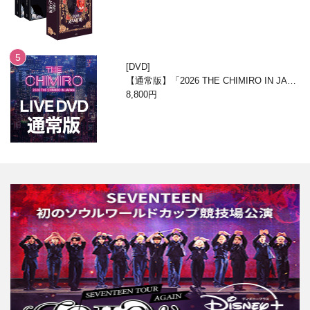
DVD
【通常版】「2026 THE CHIMIRO IN JAPA
N」DVD
8,800円