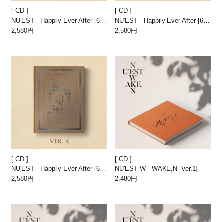
CD
CD
NU'EST - Happily Ever After [6th
NU'EST - Happily Ever After [6th
Mini Album/Ver.1]
2,580円
Mini Album/Ver.2]
2,580円
CD
CD
NU'EST - Happily Ever After [6th
NU'EST W - WAKE,N [Ver.1]
Mini Album/Ver.4]
2,580円
2,480円