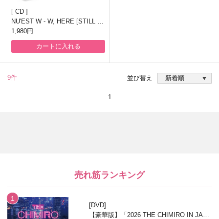
CD
NU'EST W - W, HERE [STILL LI
FE VER.]
1,980円
カートに入れる
9件
並び替え
1
売れ筋ランキング
DVD
【豪華版】「2026 THE CHIMIRO IN JAPA