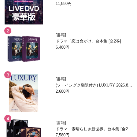
N」DVD
11,880円
書籍
ドラマ「恋は命がけ」台本集 [全2巻]
6,480円
書籍
(ソ・イングク翻訳付き) LUXURY 2026.8月
号
2,680円
書籍
ドラマ「素晴らしき新世界」台本集 [全2
巻/ブックケースエディション]
7,580円