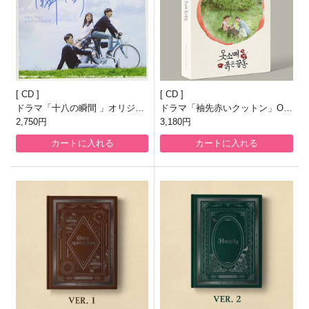
CD
CD
ドラマ「十八の瞬間 」オリジナ
ドラマ「袖先赤いクットン」OS
ル・サウンドトラック（日本
2,750円
T
3,180円
版）
カートに入れる
カートに入れる