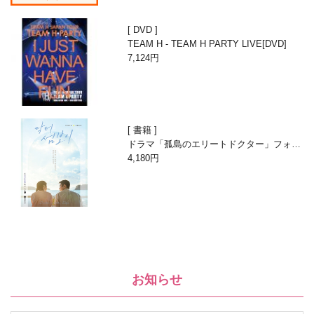
DVD
TEAM H - TEAM H PARTY LIVE[DVD]
7,124円
書籍
ドラマ「孤島のエリートドクター」フォト
エッセイ
4,180円
お知らせ