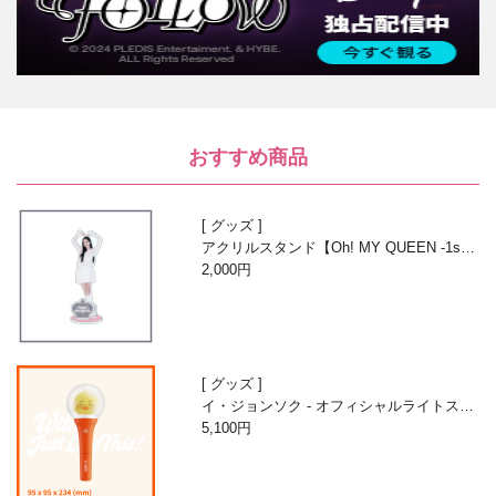
おすすめ商品
グッズ
アクリルスタンド【Oh! MY QUEEN -1st A
nniversary with Beans-】
2,000円
グッズ
イ・ジョンソク - オフィシャルライトステ
ィック
5,100円