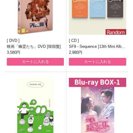
DVD
CD
映画「幽霊たち」DVD [韓国盤]
SF9 - Sequence [13th Mini Albu
3,580円
m/3種のうち1種ランダム発送]
2,980円
カートに入れる
カートに入れる