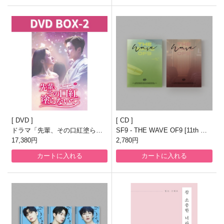
DVD
CD
ドラマ「先輩、その口紅塗らな
SF9 - THE WAVE OF9 [11th Min
いで」DVD BOX2
17,380円
i Album/2種のうち1種ランダム発
2,780円
送]
カートに入れる
カートに入れる