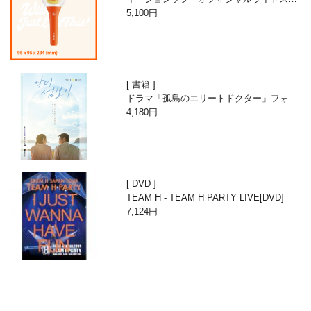
ィック
5,100円
書籍
ドラマ「孤島のエリートドクター」フォト
エッセイ
4,180円
DVD
TEAM H - TEAM H PARTY LIVE[DVD]
7,124円