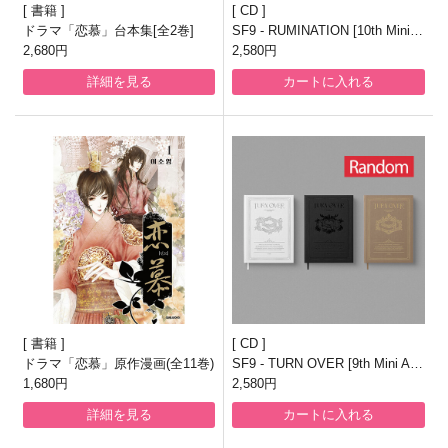
書籍
CD
ドラマ「恋慕」台本集[全2巻]
SF9 - RUMINATION [10th Mini A
2,680円
lbum/3種のうち1種ランダム発
2,580円
送]
詳細を見る
カートに入れる
書籍
CD
ドラマ「恋慕」原作漫画(全11巻)
SF9 - TURN OVER [9th Mini Alb
1,680円
um/一般版/3種のうち1種ランダ
2,580円
ム発送]
詳細を見る
カートに入れる