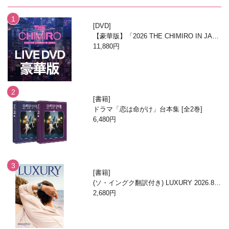
DVD
【豪華版】「2026 THE CHIMIRO IN JAPA
N」DVD
11,880円
書籍
ドラマ「恋は命がけ」台本集 [全2巻]
6,480円
書籍
(ソ・イングク翻訳付き) LUXURY 2026.8月
号
2,680円