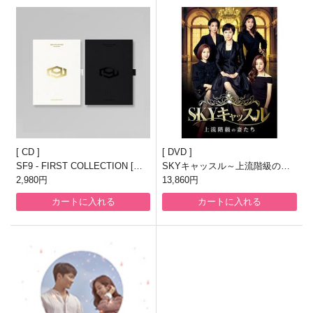
CD
DVD
SF9 - FIRST COLLECTION [正
SKYキャッスル～上流階級の妻
規1集/GOLDENRATED or BLAC
2,980円
たち～ DVD-BOX1
13,860円
K RATEDランダム発送]
カートに入れる
カートに入れる