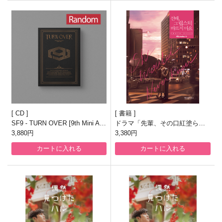
CD
書籍
SF9 - TURN OVER [9th Mini Alb
ドラマ「先輩、その口紅塗らな
um/SPECIAL ver./3種のうち1種
3,880円
いで」フォトエッセイ
3,380円
ランダム発送]
カートに入れる
カートに入れる