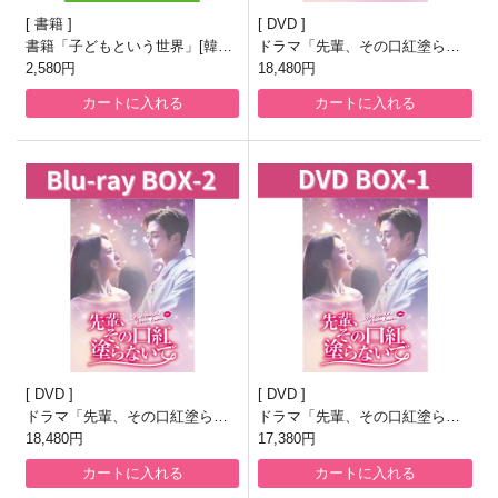
書籍
DVD
書籍「子どもという世界」[韓国
ドラマ「先輩、その口紅塗らな
版]
2,580円
いで」Blu-ray BOX１
18,480円
カートに入れる
カートに入れる
DVD
DVD
ドラマ「先輩、その口紅塗らな
ドラマ「先輩、その口紅塗らな
いで」Blu-ray BOX2
18,480円
いで」DVD BOX１
17,380円
カートに入れる
カートに入れる