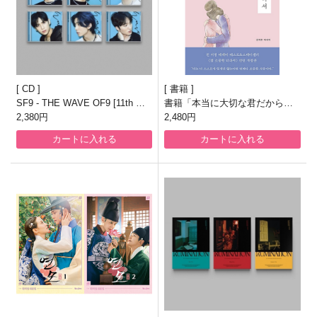
CD
書籍
SF9 - THE WAVE OF9 [11th Min
書籍「本当に大切な君だから」
i Album/JEWEL CASE ver./6種
2,380円
[韓国版]
2,480円
のうち1種ランダム発送]
カートに入れる
カートに入れる