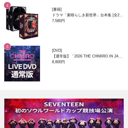
書籍
ドラマ「素晴らしき新世界」台本集 [全2
巻/ブックケースエディション]
7,580円
DVD
【通常版】「2026 THE CHIMIRO IN JAPA
N」DVD
8,800円