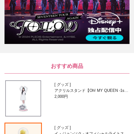
おすすめ商品
グッズ
アクリルスタンド【Oh! MY QUEEN -1st A
nniversary with Beans-】
2,000円
グッズ
イ・ジョンソク - オフィシャルライトステ