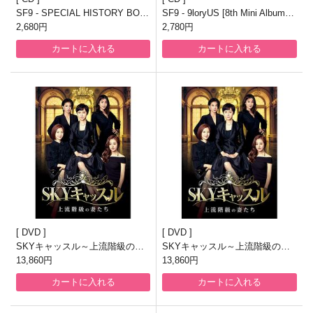
SF9 - SPECIAL HISTORY BOO
SF9 - 9loryUS [8th Mini Album/2
K [Special Album]
2,680円
種のうち1種ランダム発送]
2,780円
カートに入れる
カートに入れる
DVD
DVD
SKYキャッスル～上流階級の妻
SKYキャッスル～上流階級の妻
たち～ DVD-BOX2
13,860円
たち～ DVD-BOX3
13,860円
カートに入れる
カートに入れる