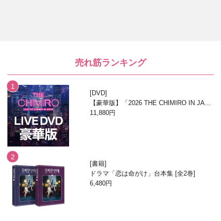
売れ筋ランキング
DVD
【豪華版】「2026 THE CHIMIRO IN JAPA
N」DVD
11,880円
書籍
ドラマ「恋は命がけ」台本集 [全2巻]
6,480円