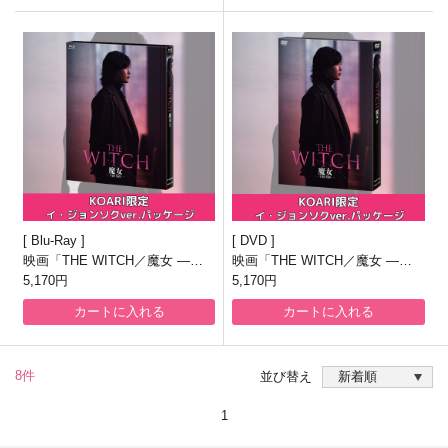
Blu-Ray
DVD
映画「THE WITCH／魔女 ―増
映画「THE WITCH／魔女 ―増
殖―」Blu-ray
5,170円
殖―」DVD
5,170円
カートに入れる
カートに入れる
8件
並び替え
1