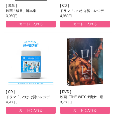
書籍
CD
映画「破果」脚本集
ドラマ「いつかは賢いレジデン
3,080円
ト生活」OST [Pink Ver.]
4,980円
カートに入れる
カートに入れる
CD
DVD
ドラマ「いつかは賢いレジデン
映画「THE WITCH/魔女―増殖
ト生活」OST [Blue Ver.]
4,980円
―」DVD [韓国盤]
3,780円
カートに入れる
カートに入れる