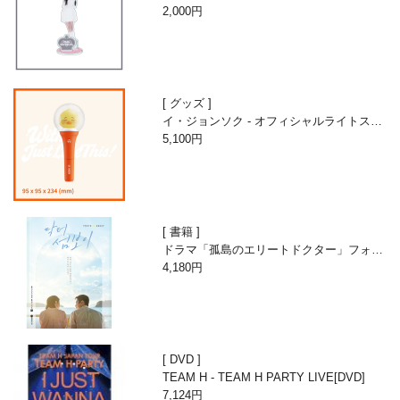
nniversary with Beans-】
2,000円
グッズ
イ・ジョンソク - オフィシャルライトステ
ィック
5,100円
書籍
ドラマ「孤島のエリートドクター」フォト
エッセイ
4,180円
DVD
TEAM H - TEAM H PARTY LIVE[DVD]
7,124円