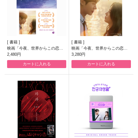
書籍
書籍
映画「今夜、世界からこの恋が
映画「今夜、世界からこの恋が
消えても」原作小説 [韓国版]
2,480円
消えても」脚本集
3,280円
カートに入れる
カートに入れる