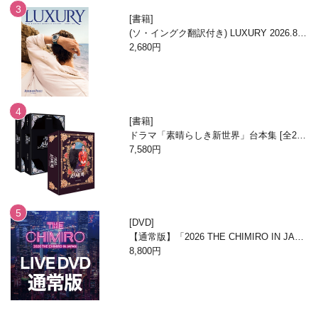
書籍
(ソ・イングク翻訳付き) LUXURY 2026.8月
号
2,680円
書籍
ドラマ「素晴らしき新世界」台本集 [全2
巻/ブックケースエディション]
7,580円
DVD
【通常版】「2026 THE CHIMIRO IN JAPA
N」DVD
8,800円