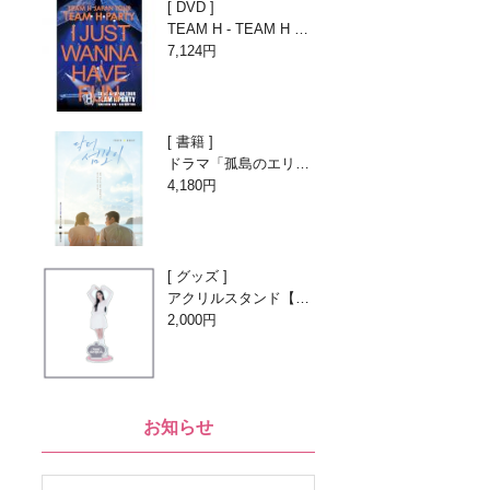
DVD
TEAM H - TEAM H PA
RTY LIVE[DVD]
7,124円
書籍
ドラマ「孤島のエリー
トドクター」フォトエ
4,180円
ッセイ
グッズ
アクリルスタンド【O
h! MY QUEEN -1st An
2,000円
niversary with Beans
-】
お知らせ