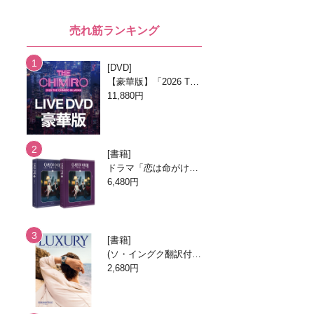
売れ筋ランキング
DVD
【豪華版】「2026 TH
E CHIMIRO IN JAPA
11,880円
N」DVD
書籍
ドラマ「恋は命がけ」
台本集 [全2巻]
6,480円
書籍
(ソ・イングク翻訳付
き) LUXURY 2026.8月
2,680円
号