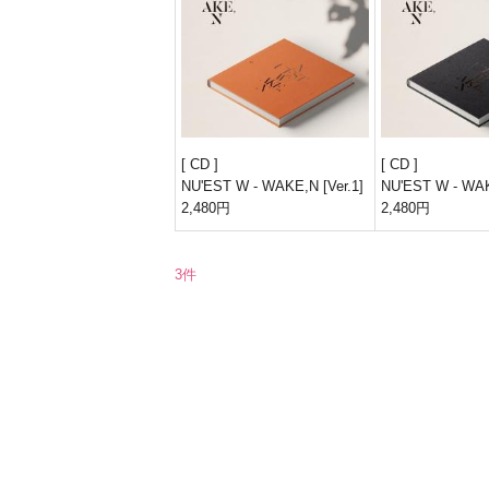
CD
CD
NU'EST W - WAKE,N [Ver.1]
NU'EST W - WAK
2,480円
2,480円
3件