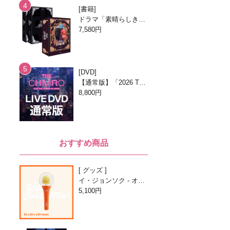
書籍
ドラマ「素晴らしき新
世界」台本集 [全2巻/
7,580円
ブックケースエディシ
ョン]
DVD
【通常版】「2026 TH
E CHIMIRO IN JAPA
8,800円
N」DVD
おすすめ商品
グッズ
イ・ジョンソク - オフ
ィシャルライトスティ
5,100円
ック