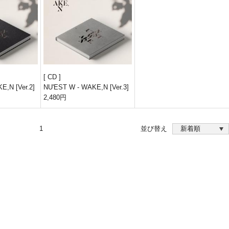
CD
E,N [Ver.2]
NU'EST W - WAKE,N [Ver.3]
2,480円
1
並び替え