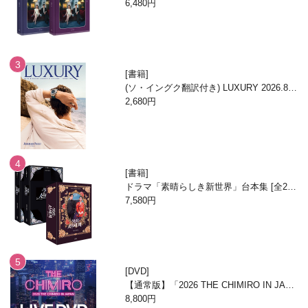
6,480円
書籍
(ソ・イングク翻訳付き) LUXURY 2026.8月
号
2,680円
書籍
ドラマ「素晴らしき新世界」台本集 [全2
巻/ブックケースエディション]
7,580円
DVD
【通常版】「2026 THE CHIMIRO IN JAPA
N」DVD
8,800円