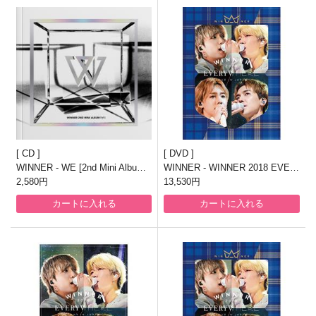
CD
DVD
WINNER - WE [2nd Mini Album/
WINNER - WINNER 2018 EVER
WHITE Ver.]
2,580円
YWHERE TOUR IN JAPAN【初
13,530円
回生産限定版】【DVD4枚+CD2
カートに入れる
カートに入れる
枚】