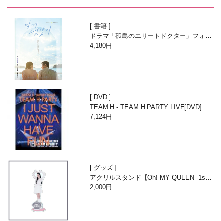
書籍
ドラマ「孤島のエリートドクター」フォト
エッセイ
4,180円
DVD
TEAM H - TEAM H PARTY LIVE[DVD]
7,124円
グッズ
アクリルスタンド【Oh! MY QUEEN -1st A
nniversary with Beans-】
2,000円