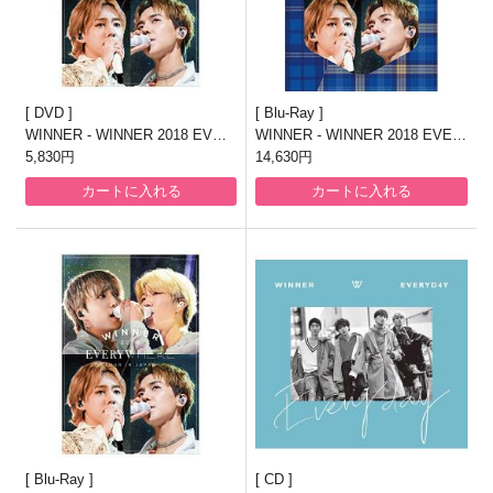
DVD
Blu-Ray
WINNER - WINNER 2018 EVER
WINNER - WINNER 2018 EVER
YWHERE TOUR IN JAPAN【通
5,830円
YWHERE TOUR IN JAPAN【初
14,630円
常版】【DVD2枚組】
回生産限定版】【Blu-ray3枚+CD
カートに入れる
カートに入れる
2枚】
Blu-Ray
CD