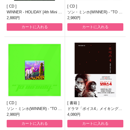
CD
CD
WINNER - HOLIDAY [4th Mini Al
ソン・ミンホ(WINNER) - "TO IN
bum/PHOTOBOOK NIGHT ver.]
2,880円
FINITY." [正規3集/YELLOW ver.]
2,980円
カートに入れる
カートに入れる
CD
書籍
ソン・ミンホ(WINNER) - "TO IN
ドラマ「ボイス4」メイキングス
FINITY." [正規3集/GREEN ver.]
2,980円
トーリー＆台本集
4,080円
カートに入れる
カートに入れる