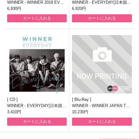
WINNER - WINNER 2018 EVER
WINNER - EVERYD4Y[日本国内
YWHERE TOUR IN JAPAN【通
6,930円
盤]【2CD+DVD】
6,820円
常版】【Blu-ray】
カートに入れる
カートに入れる
CD
Blu-Ray
WINNER - EVERYD4Y[日本国内
WINNER - WINNER JAPAN TO
盤]【CD】
3,410円
UR 2018 ~We'll always be young
10,230円
~【初回生産限定盤】【2Blu-ray
カートに入れる
カートに入れる
+2CD】