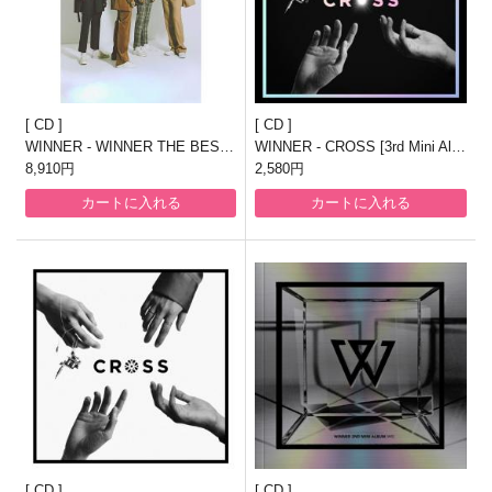
CD
CD
WINNER - WINNER THE BEST
WINNER - CROSS [3rd Mini Alb
"SONG 4 U"(AL2枚組+Blu-ray Di
8,910円
um/CROSSLIGHTver]
2,580円
sc)
カートに入れる
カートに入れる
CD
CD