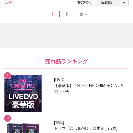
36件
並び替え
1
2
次＞
売れ筋ランキング
DVD
【豪華版】「2026 THE CHIMIRO IN JAPA
N」DVD
11,880円
書籍
ドラマ「恋は命がけ」台本集 [全2巻]