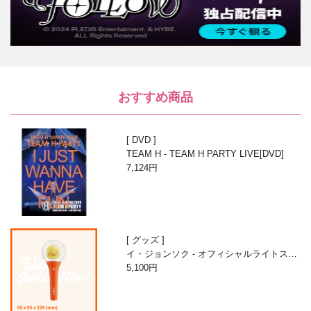
おすすめ商品
DVD
TEAM H - TEAM H PARTY LIVE[DVD]
7,124円
グッズ
イ・ジョンソク - オフィシャルライトステ
ィック
5,100円