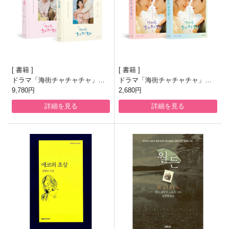
書籍
書籍
ドラマ「海街チャチャチャ」フ
ドラマ「海街チャチャチャ」台
ォトエッセイ[全2巻]
9,780円
本集[全2巻]
2,680円
詳細を見る
詳細を見る