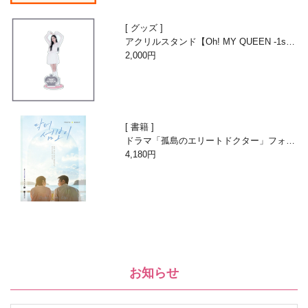
グッズ
アクリルスタンド【Oh! MY QUEEN -1st A
nniversary with Beans-】
2,000円
書籍
ドラマ「孤島のエリートドクター」フォト
エッセイ
4,180円
お知らせ