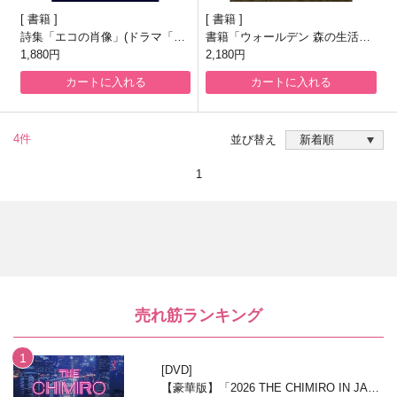
書籍
書籍
詩集「エコの肖像」(ドラマ「海
書籍「ウォールデン 森の生活」
街チャチャチャ」登場本)
1,880円
(ドラマ「海街チャチャチャ」登
2,180円
場本)
カートに入れる
カートに入れる
4件
並び替え
1
売れ筋ランキング
DVD
【豪華版】「2026 THE CHIMIRO IN JAPA