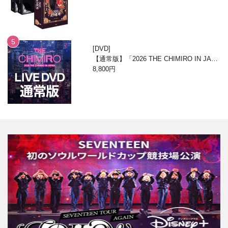
DVD
【通常版】「2026 THE CHIMIRO IN JAPA
N」DVD
8,800円