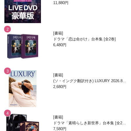
N」DVD
11,880円
書籍
ドラマ「恋は命がけ」台本集 [全2巻]
6,480円
書籍
(ソ・イングク翻訳付き) LUXURY 2026.8月
号
2,680円
書籍
ドラマ「素晴らしき新世界」台本集 [全2
巻/ブックケースエディション]
7,580円