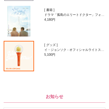
書籍
ドラマ「孤島のエリートドクター」フォト
エッセイ
4,180円
グッズ
イ・ジョンソク - オフィシャルライトステ
ィック
5,100円
お知らせ