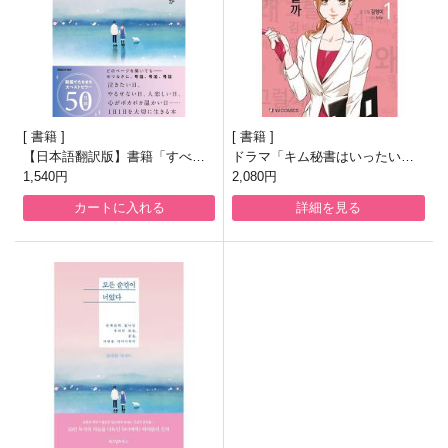
書籍
書籍
【日本語翻訳版】書籍「すべて
ドラマ「キム秘書はいったい、
の瞬間が君だった きらきら輝い
1,540円
なぜ？」漫画(1~6巻)
2,080円
ていた僕たちの時間 」
カートに入れる
詳細を見る