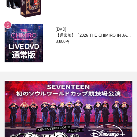
DVD
【通常版】「2026 THE CHIMIRO IN JAPA
N」DVD
8,800円