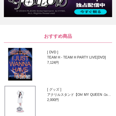
おすすめ商品
DVD
TEAM H - TEAM H PARTY LIVE[DVD]
7,124円
グッズ
アクリルスタンド【Oh! MY QUEEN -1st A
nniversary with Beans-】
2,000円