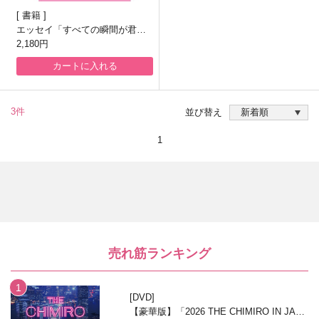
書籍
エッセイ「すべての瞬間が君だ
った」(ドラマ「キム秘書はいっ
2,180円
たい、なぜ？」登場本)
カートに入れる
3件
並び替え
1
売れ筋ランキング
DVD
【豪華版】「2026 THE CHIMIRO IN JAPA