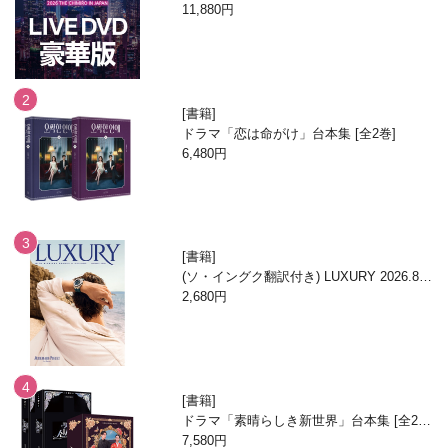
N」DVD
11,880円
書籍
ドラマ「恋は命がけ」台本集 [全2巻]
6,480円
書籍
(ソ・イングク翻訳付き) LUXURY 2026.8月
号
2,680円
書籍
ドラマ「素晴らしき新世界」台本集 [全2
巻/ブックケースエディション]
7,580円