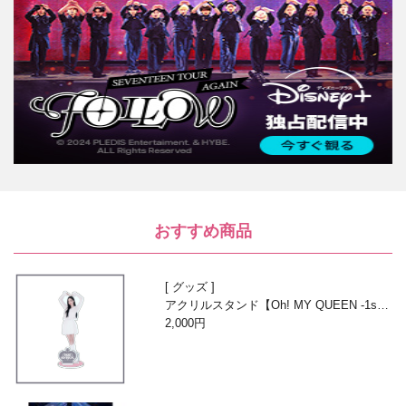
おすすめ商品
グッズ
アクリルスタンド【Oh! MY QUEEN -1st A
nniversary with Beans-】
2,000円