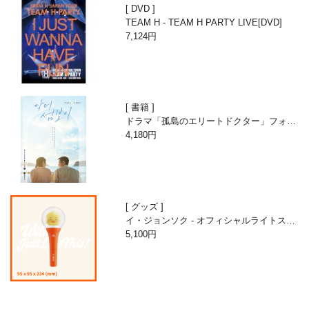
DVD
TEAM H - TEAM H PARTY LIVE[DVD]
7,124円
書籍
ドラマ「孤島のエリートドクター」フォト
エッセイ
4,180円
グッズ
イ・ジョンソク - オフィシャルライトステ
ィック
5,100円