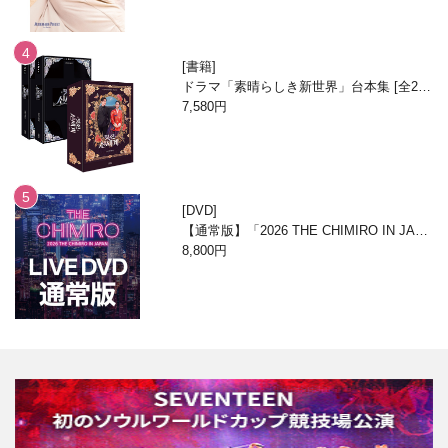
書籍
ドラマ「素晴らしき新世界」台本集 [全2
巻/ブックケースエディション]
7,580円
DVD
【通常版】「2026 THE CHIMIRO IN JAPA
N」DVD
8,800円