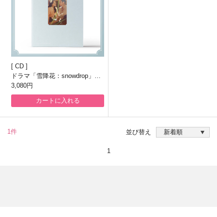
CD
ドラマ「雪降花：snowdrop」OS
T
3,080円
カートに入れる
1件
並び替え
1