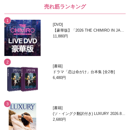
売れ筋ランキング
DVD
【豪華版】「2026 THE CHIMIRO IN JAPA
N」DVD
11,880円
書籍
ドラマ「恋は命がけ」台本集 [全2巻]
6,480円
書籍
(ソ・イングク翻訳付き) LUXURY 2026.8月
号
2,680円