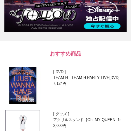
おすすめ商品
DVD
TEAM H - TEAM H PARTY LIVE[DVD]
7,124円
グッズ
アクリルスタンド【Oh! MY QUEEN -1st A
nniversary with Beans-】
2,000円