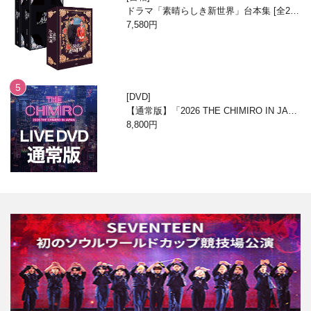
ドラマ「素晴らしき新世界」台本集 [全2
巻/ブックケースエディション]
7,580円
DVD
【通常版】「2026 THE CHIMIRO IN JAPA
N」DVD
8,800円