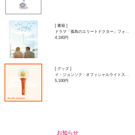
書籍
ドラマ「孤島のエリートドクター」フォト
エッセイ
4,180円
グッズ
イ・ジョンソク - オフィシャルライトステ
ィック
5,100円
お知らせ