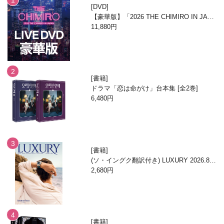
DVD
【豪華版】「2026 THE CHIMIRO IN JAPA
N」DVD
11,880円
書籍
ドラマ「恋は命がけ」台本集 [全2巻]
6,480円
書籍
(ソ・イングク翻訳付き) LUXURY 2026.8月
号
2,680円
書籍