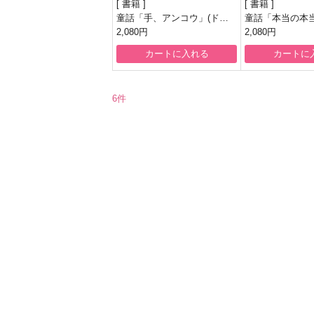
書籍
書籍
童話「手、アンコウ」(ドラ
童話「本当の本
マ「サイコだけど大丈夫」登
2,080円
て」(ドラマ「サ
2,080円
場本)
丈夫」登場本)
カートに入れる
カートに
6件