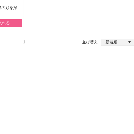
当の顔を探し
イコだけど大
入れる
1
並び替え