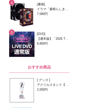
書籍
ドラマ「素晴らしき新
世界」台本集 [全2巻/
7,580円
ブックケースエディシ
ョン]
DVD
【通常版】「2026 TH
E CHIMIRO IN JAPA
8,800円
N」DVD
おすすめ商品
グッズ
アクリルスタンド【O
h! MY QUEEN -1st An
2,000円
niversary with Beans
-】