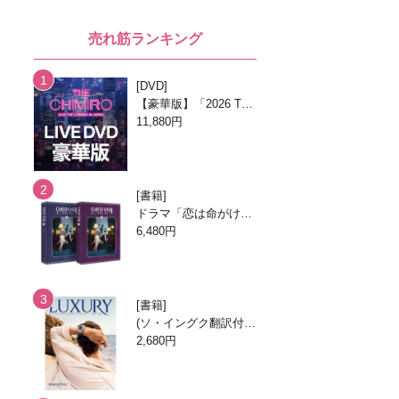
売れ筋ランキング
DVD
【豪華版】「2026 TH
E CHIMIRO IN JAPA
11,880円
N」DVD
書籍
ドラマ「恋は命がけ」
台本集 [全2巻]
6,480円
書籍
(ソ・イングク翻訳付
き) LUXURY 2026.8月
2,680円
号