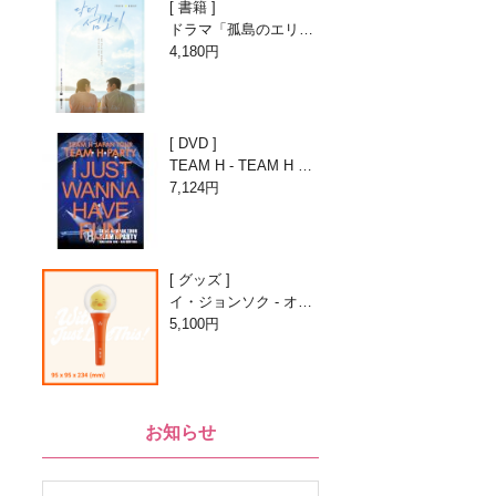
書籍
ドラマ「孤島のエリー
トドクター」フォトエ
4,180円
ッセイ
DVD
TEAM H - TEAM H PA
RTY LIVE[DVD]
7,124円
グッズ
イ・ジョンソク - オフ
ィシャルライトスティ
5,100円
ック
お知らせ