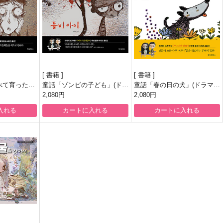
書籍
書籍
べて育った少
童話「ゾンビの子ども」(ドラ
童話「春の日の犬」(ドラマ
イコだけど大
マ「サイコだけど大丈夫」登
2,080円
「サイコだけど大丈夫」登場
2,080円
場本)
本)
入れる
カートに入れる
カートに入れる