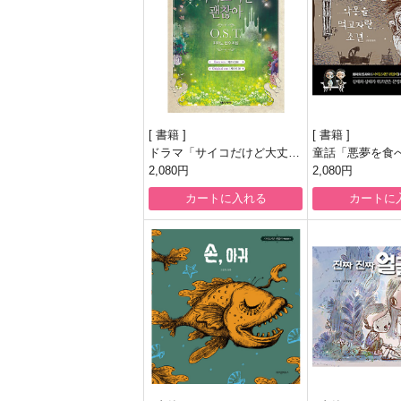
書籍
書籍
ドラマ「サイコだけど大丈
童話「悪夢を食
夫」OSTピアノ演奏曲集
2,080円
年」(ドラマ「サ
2,080円
丈夫」登場本)
カートに入れる
カートに