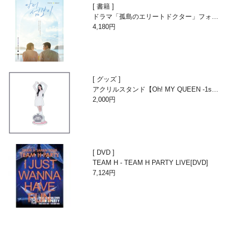
書籍
ドラマ「孤島のエリートドクター」フォト
エッセイ
4,180円
グッズ
アクリルスタンド【Oh! MY QUEEN -1st A
nniversary with Beans-】
2,000円
DVD
TEAM H - TEAM H PARTY LIVE[DVD]
7,124円