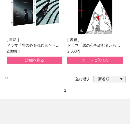
書籍
書籍
ドラマ「悪の心を読む者たち」
ドラマ「悪の心を読む者たち」
台本集[全2巻]
2,880円
原作小説
2,380円
詳細を見る
カートに入れる
2件
並び替え
1