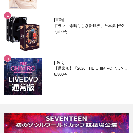
書籍
ドラマ「素晴らしき新世界」台本集 [全2
巻/ブックケースエディション]
7,580円
DVD
【通常版】「2026 THE CHIMIRO IN JAPA
N」DVD
8,800円