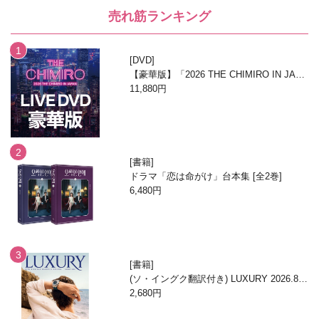
売れ筋ランキング
DVD
【豪華版】「2026 THE CHIMIRO IN JAPA
N」DVD
11,880円
書籍
ドラマ「恋は命がけ」台本集 [全2巻]
6,480円
書籍
(ソ・イングク翻訳付き) LUXURY 2026.8月
号
2,680円