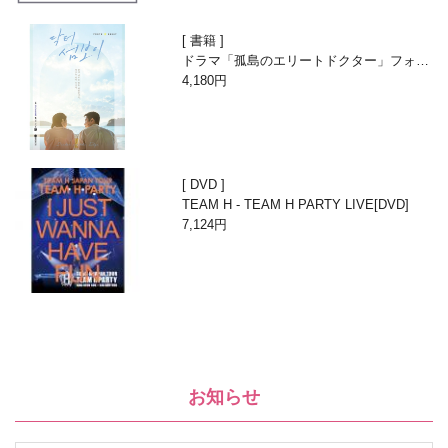
書籍
ドラマ「孤島のエリートドクター」フォト
エッセイ
4,180円
DVD
TEAM H - TEAM H PARTY LIVE[DVD]
7,124円
お知らせ