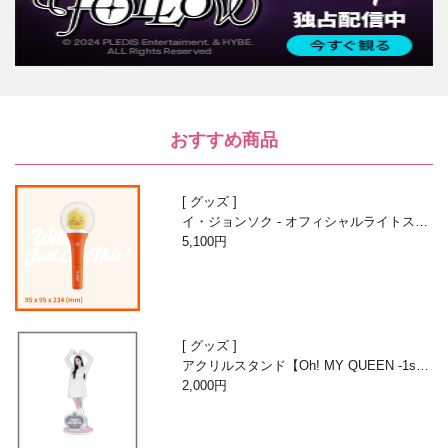
おすすめ商品
グッズ
イ・ジョンソク - オフィシャルライトステ
ィック
5,100円
グッズ
アクリルスタンド【Oh! MY QUEEN -1st A
nniversary with Beans-】
2,000円