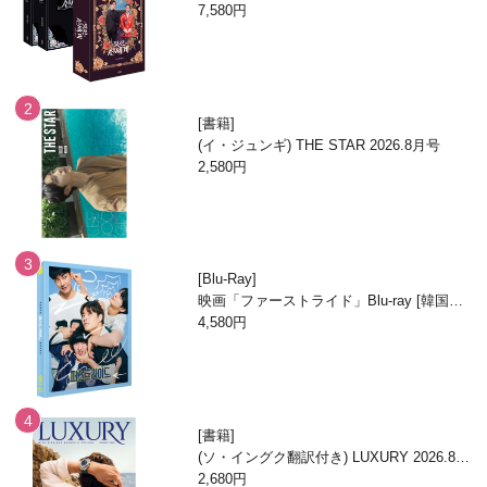
巻/ブックケースエディション]
7,580円
書籍
(イ・ジュンギ) THE STAR 2026.8月号
2,580円
Blu-Ray
映画「ファーストライド」Blu-ray [韓国盤/
フルスリップ1000枚ナンバリング限定盤]
4,580円
書籍
(ソ・イングク翻訳付き) LUXURY 2026.8月
号
2,680円