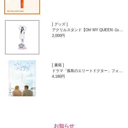
グッズ
アクリルスタンド【Oh! MY QUEEN -1st A
nniversary with Beans-】
2,000円
書籍
ドラマ「孤島のエリートドクター」フォト
エッセイ
4,180円
お知らせ