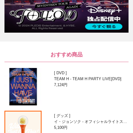
おすすめ商品
DVD
TEAM H - TEAM H PARTY LIVE[DVD]
7,124円
グッズ
イ・ジョンソク - オフィシャルライトステ
ィック
5,100円