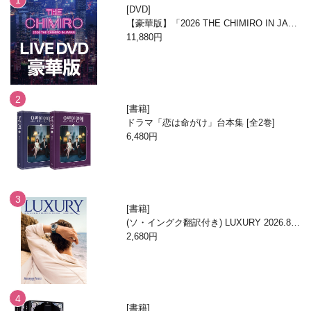
DVD
【豪華版】「2026 THE CHIMIRO IN JAPA
N」DVD
11,880円
書籍
ドラマ「恋は命がけ」台本集 [全2巻]
6,480円
書籍
(ソ・イングク翻訳付き) LUXURY 2026.8月
号
2,680円
書籍