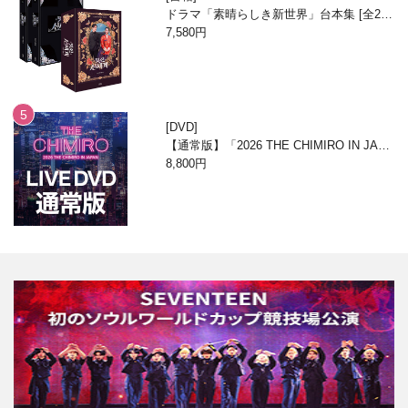
ドラマ「素晴らしき新世界」台本集 [全2
巻/ブックケースエディション]
7,580円
DVD
【通常版】「2026 THE CHIMIRO IN JAPA
N」DVD
8,800円